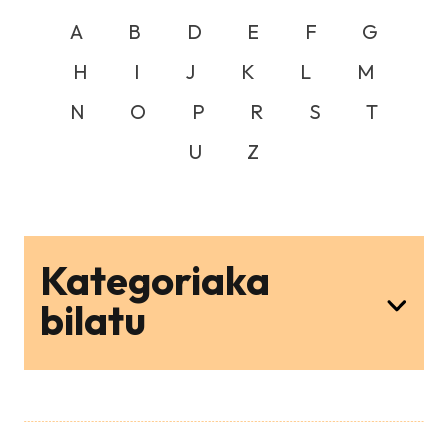
A
B
D
E
F
G
H
I
J
K
L
M
N
O
P
R
S
T
U
Z
Kategoriaka
bilatu