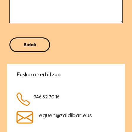
Euskara zerbitzua
946 82 70 16
eguen@zaldibar.eus