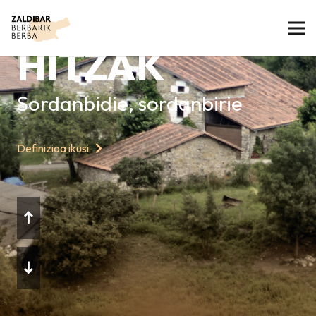
GAURKO
HITZAK
Sordanbidie, sordanbirie
Definizioa ikusi