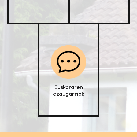
Euskararen
ezaugarriak