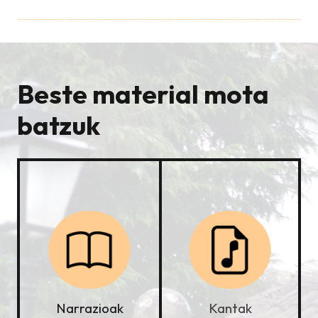
Beste material mota
batzuk
Kantak
Narrazioak