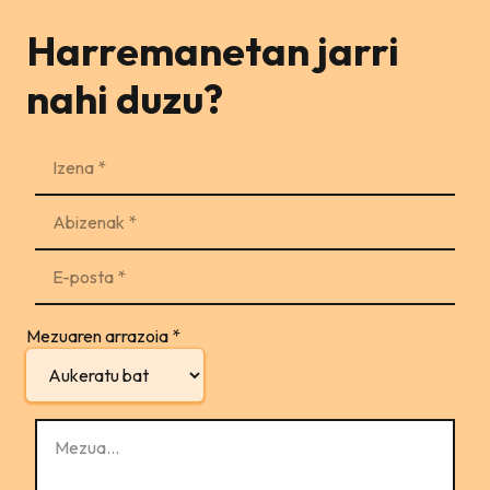
Harremanetan jarri
nahi duzu?
Mezuaren arrazoia
*