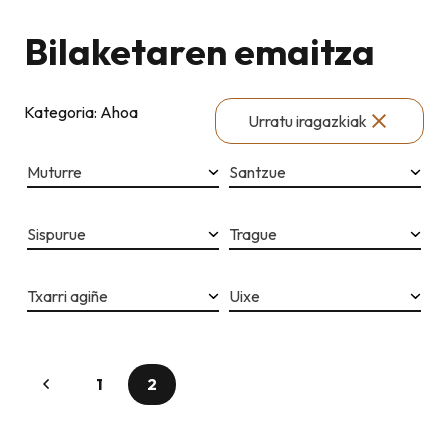
Bilaketaren emaitza
Kategoria: Ahoa
Urratu iragazkiak
Muturre
Santzue
Sispurue
Trague
Txarri agiñe
Uixe
1
2