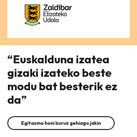
“Euskalduna izatea
gizaki izateko beste
modu bat besterik ez
da”
Egitasmo honi buruz gehiago jakin