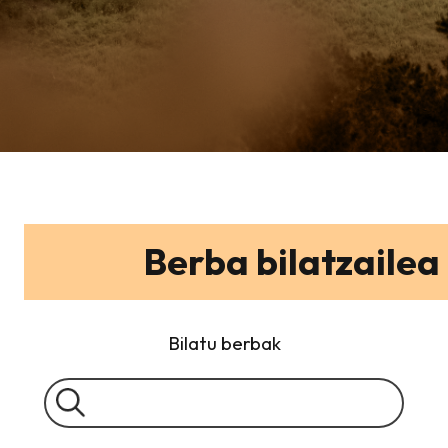
Berba bilatzailea
Bilatu berbak