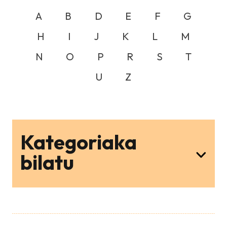
A
B
D
E
F
G
H
I
J
K
L
M
N
O
P
R
S
T
U
Z
Kategoriaka
bilatu