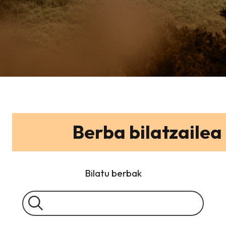
Berba bilatzailea
Bilatu berbak