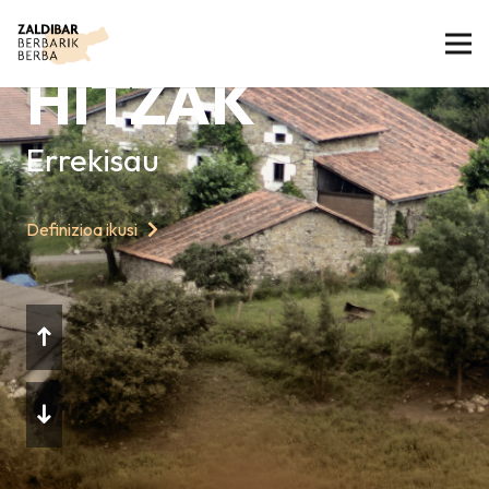
GAURKO
HITZAK
Errekisau
Definizioa ikusi