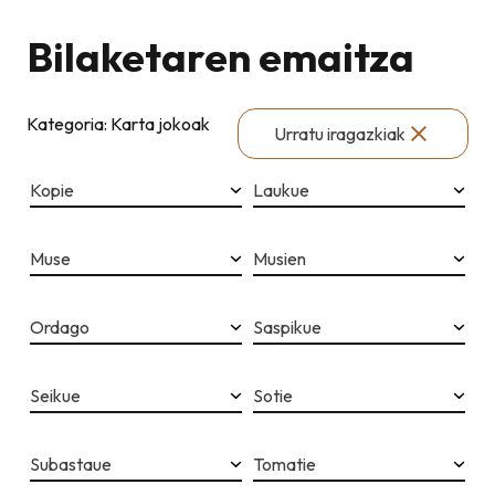
Bilaketaren emaitza
Kategoria: Karta jokoak
Urratu iragazkiak
Kopie
Laukue
Muse
Musien
Ordago
Saspikue
Seikue
Sotie
Subastaue
Tomatie