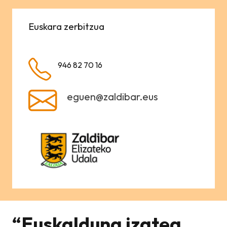
Euskara zerbitzua
946 82 70 16
eguen@zaldibar.eus
“Euskalduna izatea