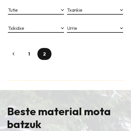
Tutie
Txankie
Txikidxe
Urrie
1
2
Beste material mota
batzuk