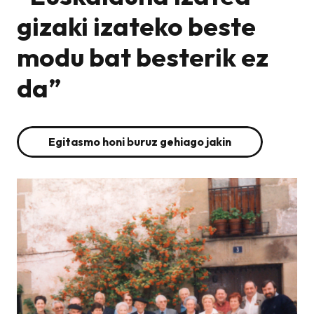
gizaki izateko beste
modu bat besterik ez
da”
Egitasmo honi buruz gehiago jakin