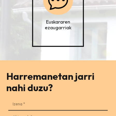
Euskararen
ezaugarriak
Harremanetan jarri
nahi duzu?