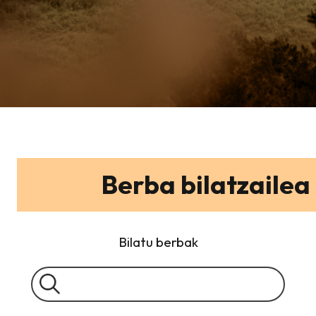
Berba bilatzailea
Bilatu berbak