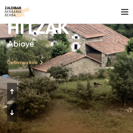
GAURKO
HITZAK
Abioye
Definizioa ikusi