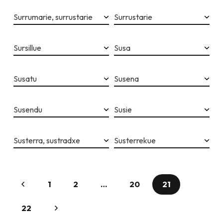
Surrumarie, surrustarie
Surrustarie
Sursillue
Susa
Susatu
Susena
Susendu
Susie
Susterra, sustradxe
Susterrekue
1
2
…
20
21
22