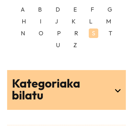
A
B
D
E
F
G
H
I
J
K
L
M
N
O
P
R
S
T
U
Z
Kategoriaka
bilatu