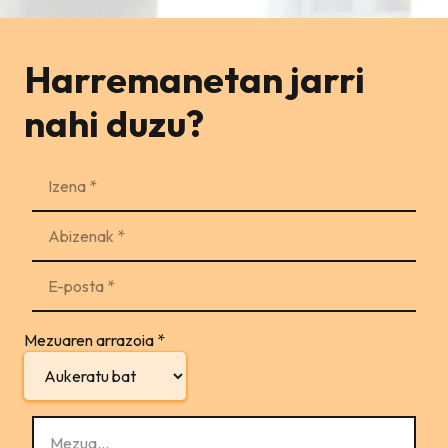
Harremanetan jarri
nahi duzu?
Mezuaren arrazoia
*