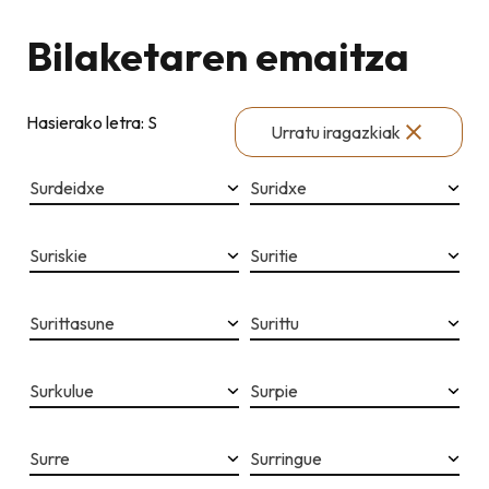
Bilaketaren emaitza
Hasierako letra: S
Urratu iragazkiak
Surdeidxe
Suridxe
Suriskie
Suritie
Surittasune
Surittu
Surkulue
Surpie
Surre
Surringue