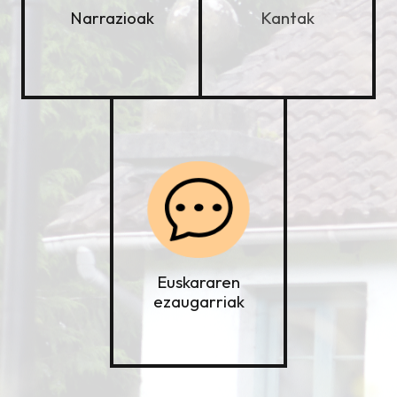
Kantak
Narrazioak
Euskararen
ezaugarriak