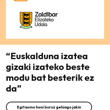
“Euskalduna izatea
gizaki izateko beste
modu bat besterik ez
da”
Egitasmo honi buruz gehiago jakin