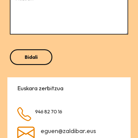
Euskara zerbitzua
946 82 70 16
eguen@zaldibar.eus