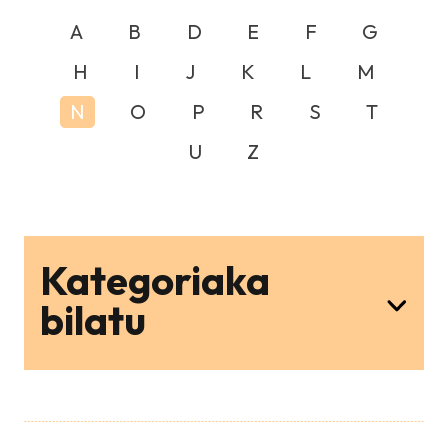
A
B
D
E
F
G
H
I
J
K
L
M
N
O
P
R
S
T
U
Z
Kategoriaka
bilatu