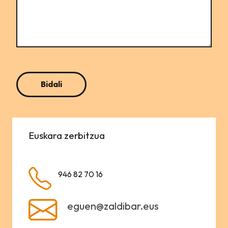
Euskara zerbitzua
946 82 70 16
eguen@zaldibar.eus