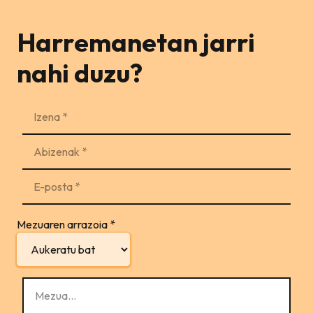
Harremanetan jarri
nahi duzu?
Mezuaren arrazoia
*