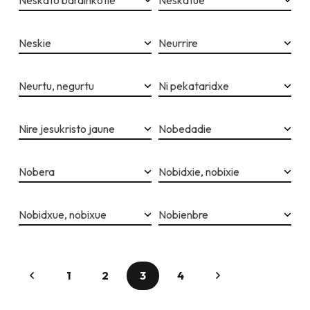
Neskato bardinkotie
Neskatue
Neskie
Neurrire
Neurtu, negurtu
Ni pekataridxe
Nire jesukristo jaune
Nobedadie
Nobera
Nobidxie, nobixie
Nobidxue, nobixue
Nobienbre
1
2
3
4