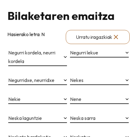
Bilaketaren emaitza
Hasierako letra: N
Urratu iragazkiak
Negurri kordela, neurri
Negurri lekue
kordela
Negurridxe, neurridxe
Nekes
Nekie
Nene
Neska laguntzie
Neska sarra