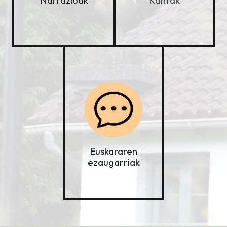
Narrazioak
Euskararen
ezaugarriak