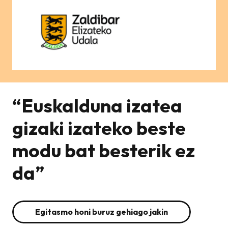
“Euskalduna izatea
gizaki izateko beste
modu bat besterik ez
da”
Egitasmo honi buruz gehiago jakin