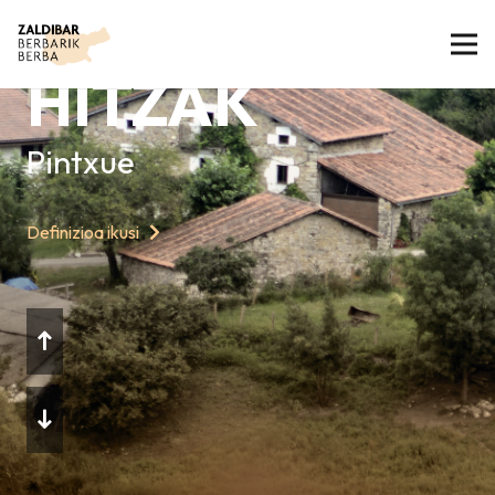
GAURKO
HITZAK
Pintxue
Definizioa ikusi