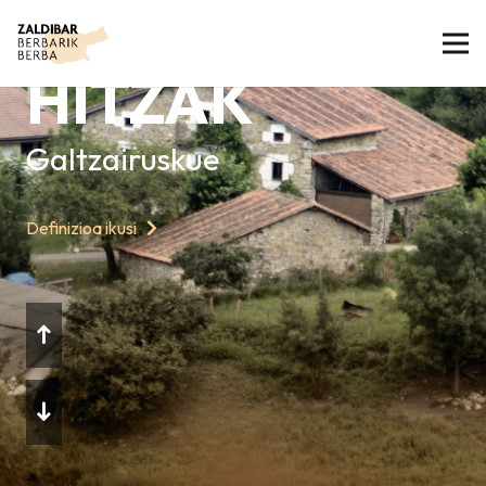
GAURKO
HITZAK
Galtzairuskue
Definizioa ikusi