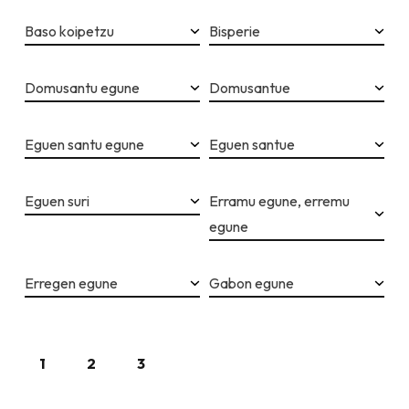
Baso koipetzu
Bisperie
Domusantu egune
Domusantue
Eguen santu egune
Eguen santue
Eguen suri
Erramu egune, erremu
egune
Erregen egune
Gabon egune
1
2
3