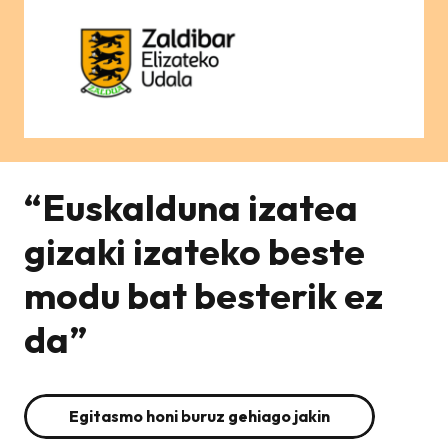
“Euskalduna izatea
gizaki izateko beste
modu bat besterik ez
da”
Egitasmo honi buruz gehiago jakin