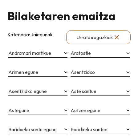
Bilaketaren emaitza
Kategoria: Jaiegunak
Urratu iragazkiak
Andramari martikue
Aratostie
Arimen egune
Asentzidxo
Asentzidxo egune
Aste santue
Astegune
Autzen egune
Baridxeku santu egune
Baridxeku santue