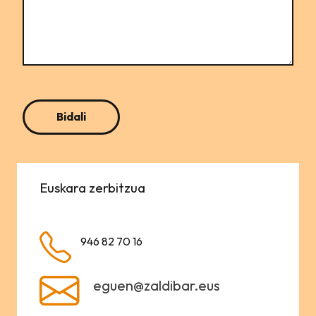
Euskara zerbitzua
946 82 70 16
eguen@zaldibar.eus