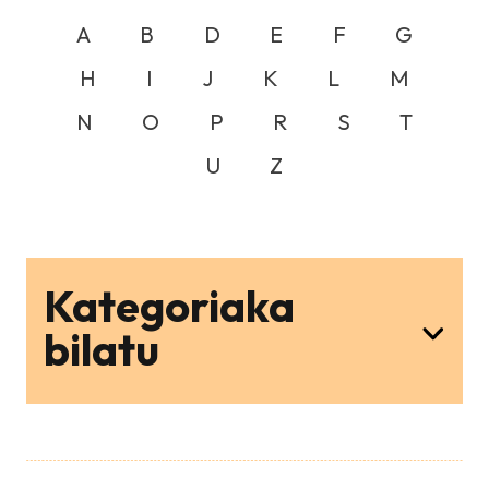
A
B
D
E
F
G
H
I
J
K
L
M
N
O
P
R
S
T
U
Z
Kategoriaka
bilatu