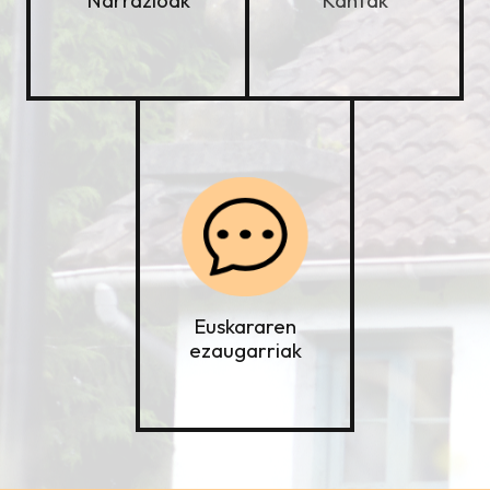
Narrazioak
Euskararen
ezaugarriak