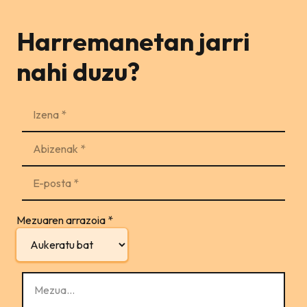
Harremanetan jarri
nahi duzu?
Mezuaren arrazoia
*