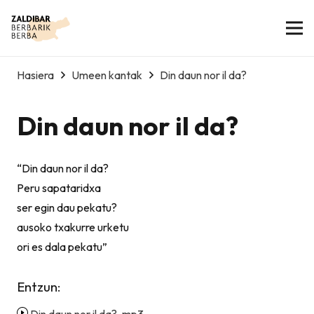
Hasiera
Umeen kantak
Din daun nor il da?
Din daun nor il da?
“Din daun nor il da?
Peru sapataridxa
ser egin dau pekatu?
ausoko txakurre urketu
ori es dala pekatu”
Entzun: