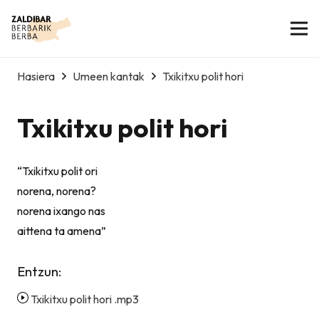
Hasiera
Umeen kantak
Txikitxu polit hori
Txikitxu polit hori
“Txikitxu polit ori
norena, norena?
norena ixango nas
aittena ta amena”
Entzun:
Txikitxu polit hori .mp3